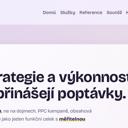
Domů
Služby
Reference
Soutěž
rategie a výkonnos
řinášejí poptávky.
h
, ne na dojmech. PPC kampaně, obsahová
 jako jeden funkční celek s
měřitelnou