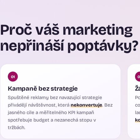
Proč váš marketing
nepřináší poptávky?
01
0
Kampaně bez strategie
Ž
Spuštěné reklamy bez navazující strategie
Po
přivádějí návštěvnost, která
nekonvertuje
. Bez
co
jasného cíle a měřitelného KPI kampaň
la
spotřebuje budget a nezanechá stopu v
k
tržbách.