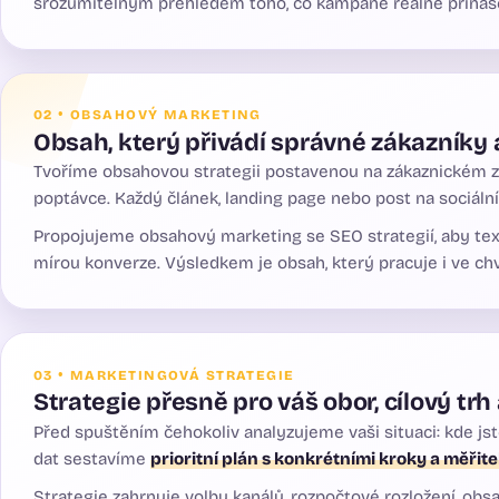
srozumitelným přehledem toho, co kampaně reálně přináš
02 • OBSAHOVÝ MARKETING
Obsah, který přivádí správné zákazníky 
Tvoříme obsahovou strategii postavenou na zákaznickém zá
poptávce. Každý článek, landing page nebo post na sociáln
Propojujeme obsahový marketing se SEO strategií, aby tex
mírou konverze. Výsledkem je obsah, který pracuje i ve chví
03 • MARKETINGOVÁ STRATEGIE
Strategie přesně pro váš obor, cílový trh 
Před spuštěním čehokoliv analyzujeme vaši situaci: kde jste 
dat sestavíme
prioritní plán s konkrétními kroky a měřit
Strategie zahrnuje volbu kanálů, rozpočtové rozložení, o