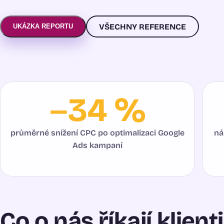
VŠECHNY REFERENCE
UKÁZKA REPORTU
–34 %
průměrné snížení CPC po optimalizaci Google
ná
Ads kampaní
Co o nás říkají klienti