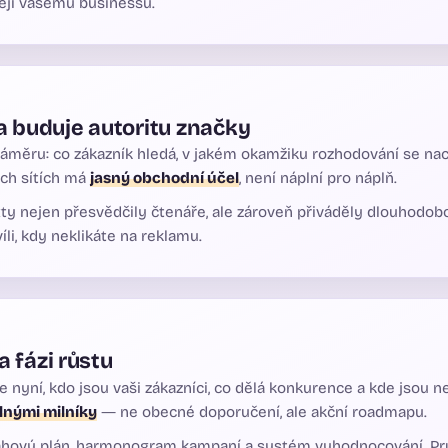
ejí vašemu businessu.
a buduje autoritu značky
měru: co zákazník hledá, v jakém okamžiku rozhodování se nach
ích sítích má
jasný obchodní účel
, není náplní pro náplň.
ty nejen přesvědčily čtenáře, ale zároveň přiváděly dlouhodo
li, kdy neklikáte na reklamu.
a fázi růstu
nyní, kdo jsou vaši zákazníci, co dělá konkurence a kde jsou nej
elnými milníky
— ne obecné doporučení, ale akční roadmapu.
bsahový plán, harmonogram kampaní a systém vyhodnocování. Pr