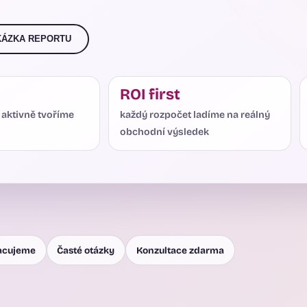
KÁZKA REPORTU
ROI first
 aktivně tvoříme
každý rozpočet ladíme na reálný
obchodní výsledek
racujeme
Časté otázky
Konzultace zdarma