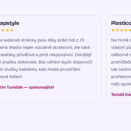
apstyle
Plastic
★★★★
★★★★
e webové stránky jsou díky práci lidí z JTJ
Na firmě 
ams Media nejen vizuálně atraktivní, ale také
vlastní p
vatelsky přívětivé a plně responzivní. Odrážejí
odborně 
i značku dokonale. Bez váhání bych doporučil
prohlížeč
ich služby každému, kdo hledá prvotřídní
tak techn
ové řešení.
profesion
naši spol
tin Tureček — spolumajitel
Tomáš Kác