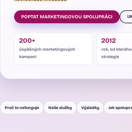
POPTAT MARKETINGOVOU SPOLUPRÁCI
U
200+
2012
úspěšných marketingových
rok, od kterého
kampaní
strategie
Proč to nefunguje
Naše služby
Výsledky
Jak spolup