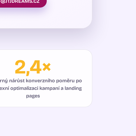
O@JTJDREAMS.CZ
2,4×
rný nárůst konverzního poměru po
xní optimalizaci kampaní a landing
pages