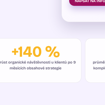
NAPSAT NA INF
+140 %
růst organické návštěvnosti u klientů po 9
průmě
měsících obsahové strategie
komple