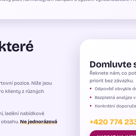
které
Domluvte s
Řeknete nám, co pot
priorit bez závazku.
tovní pozice. Níže jsou
Odpověď obvykle d
ro klienty z různých
Bezplatná analýza 
Konkrétní doporuče
í, ladění nabídkové
+420 774 23
e obsahu.
Ne jednorázová