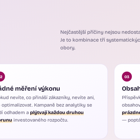
Nejčastější příčiny nejsou nedost
Je to kombinace tří systematickýc
obory.
2
03
ádné měření výkonu
Obsah
kud nevíte, co přináší zákazníky, nevíte ani,
Příspěvk
 optimalizovat. Kampaně bez analytiky se
obsahov
dí odhadem a
plýtvají každou druhou
prázdn
orunu
investovaného rozpočtu.
— poptá