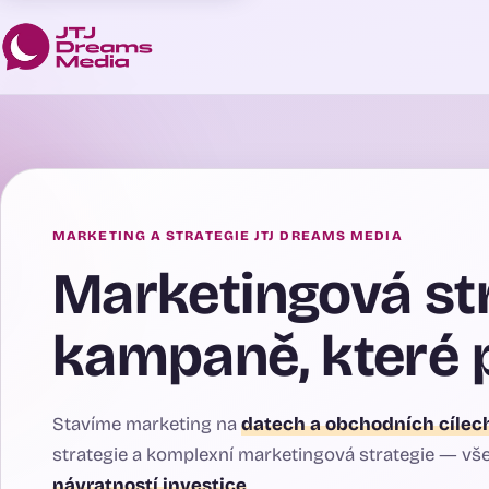
MARKETING A STRATEGIE JTJ DREAMS MEDIA
Marketingová st
kampaně, které p
Stavíme marketing na
datech a obchodních cílec
strategie a komplexní marketingová strategie — vše
návratností investice
.