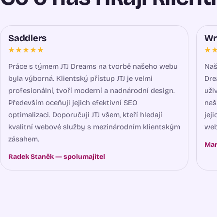
Saddlers
Wr
★★★★★
★
Práce s týmem JTJ Dreams na tvorbě našeho webu
Naš
byla výborná. Klientský přístup JTJ je velmi
Dre
profesionální, tvoří moderní a nadnárodní design.
uži
Především oceňuji jejich efektivní SEO
naš
optimalizaci. Doporučuji JTJ všem, kteří hledají
jej
kvalitní webové služby s mezinárodním klientským
web
zásahem.
Mar
Radek Staněk — spolumajitel