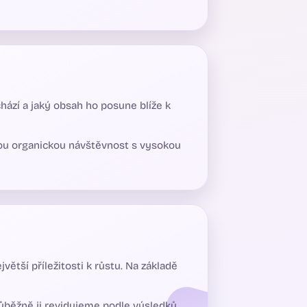
ází a jaký obsah ho posune blíže k
bou organickou návštěvnost s vysokou
větší příležitosti k růstu. Na základě
ůběžně ji revidujeme podle výsledků,