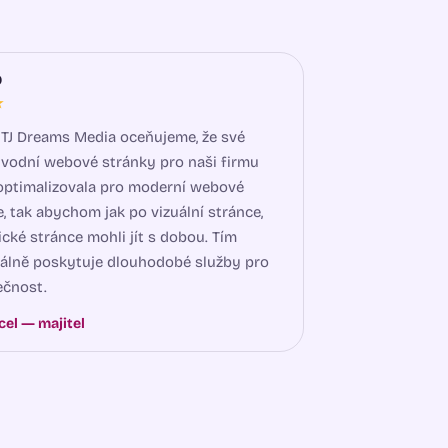
o
★
JTJ Dreams Media oceňujeme, že své
ůvodní webové stránky pro naši firmu
optimalizovala pro moderní webové
e, tak abychom jak po vizuální stránce,
ické stránce mohli jít s dobou. Tím
álně poskytuje dlouhodobé služby pro
ečnost.
el — majitel